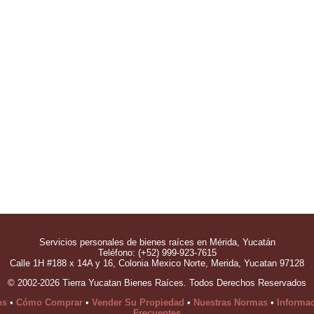
Servicios personales de bienes raíces en Mérida, Yucatán
Teléfono: (+52) 999-923-7615
Calle 1H #188 x 14A y 16, Colonia Mexico Norte, Merida, Yucatan 97128
© 2002-2026 Tierra Yucatan Bienes Raíces. Todos Derechos Reservados
os
•
Cómo Comprar
•
Vender Su Propiedad
•
Nuestras Normas
•
Informa
Frecuentes