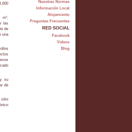
Nuestras Normas
4,000
Información Local
Alojamiento
 m²,
Preguntas Frecuentes
e las
RED SOCIAL
te de
n una
Facebook
Videos
ollos
Blog
ectos
uevos
rcado
 y su
ar de
sitio
ónico