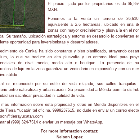
El precio fijado por los propietarios es de $5,85
MXN.
Ponemos a la venta un terreno de 26,610
equivalente a 2.6 hectáreas, ubicado en una d
zonas con mayor crecimiento y plusvalía en el nor
da. Su tamaño, ubicación estratégica y entorno en desarrollo lo convierten e
lente oportunidad para inversionistas y desarrolladores.
recimiento de Conkal ha sido constante y bien planificado, atrayendo desarr
ium, lo que se traduce en alta plusvalía y un entorno ideal para proy
denciales de nivel medio, medio alto o boutique. La presencia de n
rrollos de lujo en la zona garantiza un vecindario en expansión y con un me
ivo sólido.
al es reconocido por su estilo de vida relajado, sus calles tranquilas
librio entre naturaleza y urbanización. Su proximidad a Mérida permite disfrut
udad sin sacrificar privacidad ni calidad de vida.
 más información sobre esta propiedad y otras en Mérida disponibles en el 
de Tierra Yucatán tel oficina. 9999237615, no dude en enviar un correo electr
lson@tierrayucatan.com
amar al (999) 324-7514 o enviar un mensaje por WhatsApp.
For more information contact:
Nelson Lopez