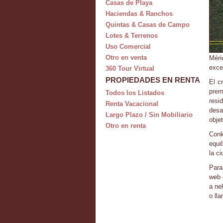
Casas de Playa
Haciendas & Ranchos
Quintas & Casas de Campo
Lotes & Terrenos
Uso Comercial
Otro en venta
Méri
exce
360 Tour Virtual
PROPIEDADES EN RENTA
El c
prem
Todos los Listados
resi
Renta Vacacional
desa
Largo Plazo / Sin Mobiliario
objet
Otro en renta
Conk
equi
la ci
Para
web 
a ne
o ll