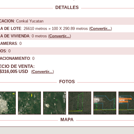
DETALLES
CACION
: Conkal Yucatan
A DE LOTE
: 26610 metros » 100 X 290.89 metros (
Convertir...
)
A DE VIVIENDA
: 0 metros (
Convertir...
)
CAMERAS
: 0
NOS
: 0
ACIONAMIENTO
: 0
ECIO DE VENTA:
$316,005 USD
(
Convertir...
)
FOTOS
MAPA