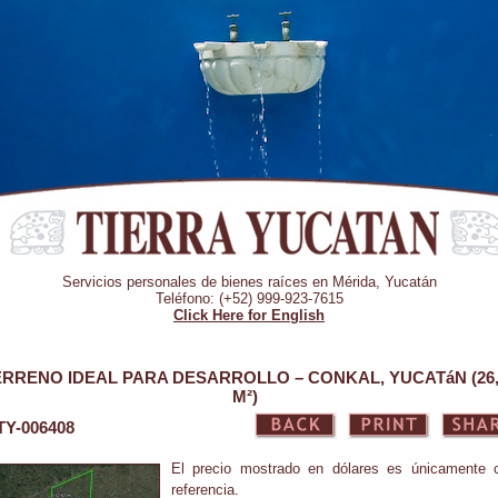
Servicios personales de bienes raíces en Mérida, Yucatán
Teléfono: (+52) 999-923-7615
Click Here for English
ERRENO IDEAL PARA DESARROLLO – CONKAL, YUCATáN (26,
M²)
 TY-006408
El precio mostrado en dólares es únicamente
referencia.