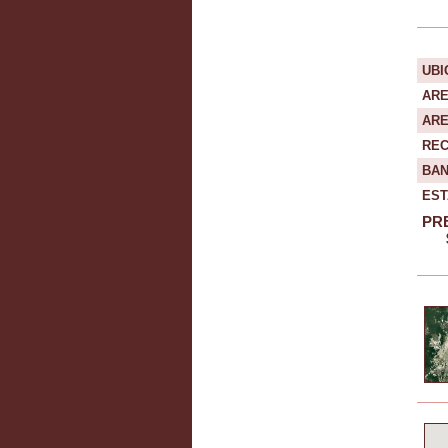
UBI
ARE
ARE
RE
BA
EST
PR