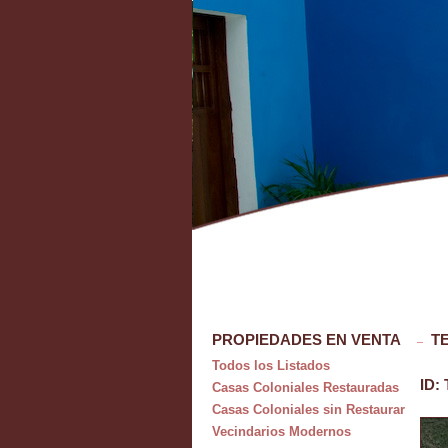
PROPIEDADES EN VENTA
T
Todos los Listados
ID:
Casas Coloniales Restauradas
Casas Coloniales sin Restaurar
Vecindarios Modernos