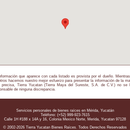
nformación que aparece con cada listado es provista por el dueño. Mientra
tros hacemos nuestro mejor esfuerzo para presentar la información de la m
precisa, Tierra Yucatan (Tierra Maya del Sureste, S.A. de C.V.) no se
onsable de ninguna discrepancia.
Servicios personales de bienes raíces en Mérida, Yucatán
Teléfono: (+52) 999-923-7615
Calle 1H #188 x 14A y 16, Colonia Mexico Norte, Merida, Yucatan 97128
© 2002-2026 Tierra Yucatan Bienes Raíces. Todos Derechos Reservados