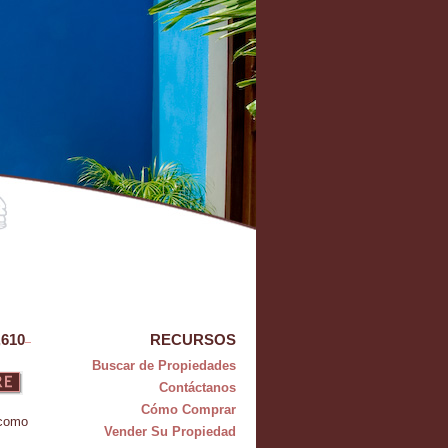
610
RECURSOS
Buscar de Propiedades
Contáctanos
Cómo Comprar
 como
Vender Su Propiedad