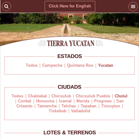
Click Here for English
ESTADOS
Todos
|
Campeche
|
Quintana Roo
|
Yucatan
CIUDADS
Todos
|
Chablekal
|
Chicxulub
|
Chicxulub Pueblo
|
Cholul
|
Conkal
|
Hunucma
|
Izamal
|
Merida
|
Progreso
|
San
Crisanto
|
Tamanche
|
Telchac
|
Tepakan
|
Tixcuytun
|
Tixkokob
|
Valladolid
LOTES & TERRENOS